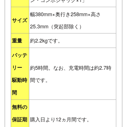
幅380mm×奥行き258mm×高さ
サイズ
25.3mm（突起部除く）
約2.2kgです。
重量
バッテ
リー
約5時間。なお、充電時間は約2.7時
間です。
駆動時
間
無料の
購入日より12ヵ月間です。
保証期