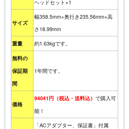
ヘッドセット×1
幅358.5mm×奥行き235.56mm×高
サイズ
さ18.99mm
約1.63kgです。
重量
無料の
1年間です。
保証期
間
で購入可
94041円（税込・送料込）
価格
能！
「ACアダプター、保証書」付属