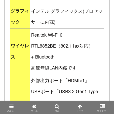
グラフィ
インテル グラフィックス(プロセッ
サーに内蔵)
ック
Realtek Wi-Fi 6
ワイヤレ
RTL8852BE（802.11ax対応）
+ Bluetooth
ス
高速無線LAN内蔵です。
外部出力ポート「HDMI×1」
USBポート「USB3.2 Gen1 Type-
A×2、
メニュー
ホーム
検索
トップ
サイドバー
外部ポー
USB3.2 Gen2 Type-C×1」