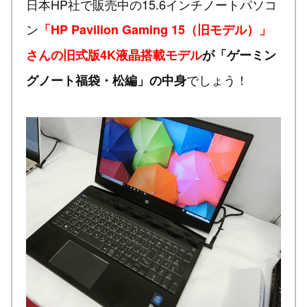
日本HP社で販売中の15.6インチノートパソコ
ン
「HP Pavilion Gaming 15（旧モデル）」
さんの旧式版4K液晶搭載モデル
が「ゲーミン
でしょう！
グノート福袋・松編」の中身