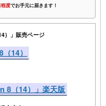
日程度
でお手元に届きます！
n 8（14）」販売ページ
n 8（14）
 Gen 8（14）」楽天版