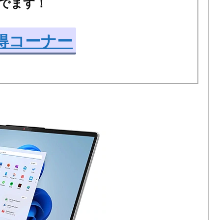
でます！
得コーナー