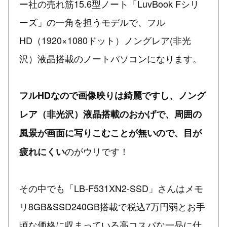
ー社の売れ筋15.6型ノート「LuvBook Fシリ
ーズ」の一角を担うモデルで、フル
HD（1920×1080ドット）ノングレア(非光
沢）液晶搭載のノートパソコンになります。
フルHDなので画像映りは綺麗ですし、ノング
レア（非光沢）液晶搭載のおかげで、周囲の
風景が画面に写りこむことが無いので、目が
のがウリです！
疲れにくい
その中でも「LB-F531XN2-SSD」さんはメモ
リ8GB&SSD240GB搭載で税込7万円弱とお手
頃な価格に収まっている高コスパな一品に仕