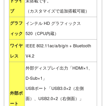
ドライ
未搭載です。
（カスタマイズで追加搭載可能）
ブ
グラフ
インテル HD グラフィックス
520（CPU内蔵）
ィック
ワイヤ
IEEE 802.11ac/a/b/g/n + Bluetooth
V4.2
レス
外部ディスプレイ出力「HDMI×1、
D-Sub×1」
USBポート「USB3.0×2（左側
外部ポ
面）、USB2.0×2（右側面）」
ート