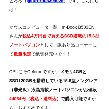
とろろ（
）です。こんにち
@tororo05304029
は！
マウスコンピューター製「m-Book B503EN」
さんが
税込4万円台で買えるSSD搭載の15.6型
として、訳あり品コーナーに
ノートパソコン
て
で絶賛発売中です！
数量限定
CPUこそCeleronですが、
メモリ4GBと
SSD120GBを搭載している15.6型ノングレア
（非光沢）液晶搭載ノートパソコンがお値段
ですか
44064円（税込・送料込）
で購入可能
ら、おすすめですよ！