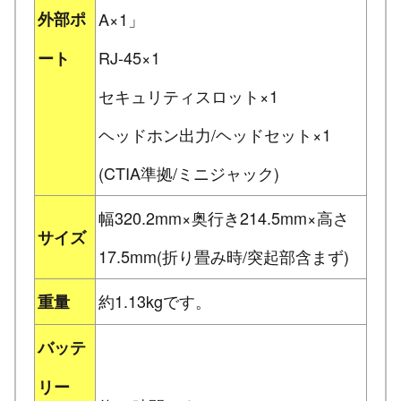
外部ポ
A×1」
RJ-45×1
ート
セキュリティスロット×1
ヘッドホン出力/ヘッドセット×1
(CTIA準拠/ミニジャック)
幅320.2mm×奥行き214.5mm×高さ
サイズ
17.5mm(折り畳み時/突起部含まず)
約1.13kgです。
重量
バッテ
リー