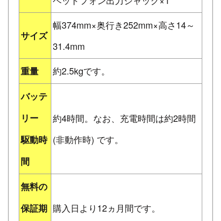
幅374mm×奥行き252mm×高さ14～
サイズ
31.4mm
約2.5kgです。
重量
バッテ
リー
約4時間。なお、充電時間は約2時間
(非動作時) です。
駆動時
間
無料の
購入日より12ヵ月間です。
保証期