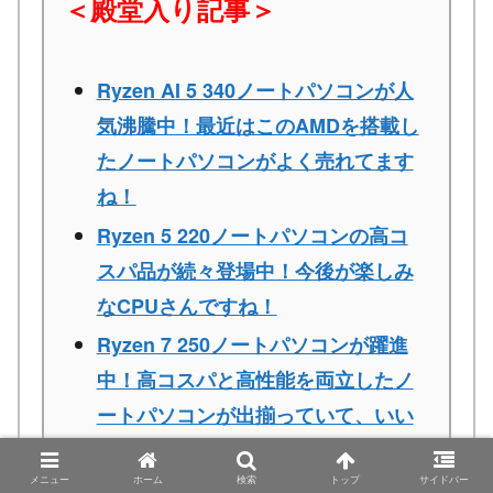
＜殿堂入り記事＞
Ryzen AI 5 340ノートパソコンが人
気沸騰中！最近はこのAMDを搭載し
たノートパソコンがよく売れてます
ね！
Ryzen 5 220ノートパソコンの高コ
スパ品が続々登場中！今後が楽しみ
なCPUさんですね！
Ryzen 7 250ノートパソコンが躍進
中！高コスパと高性能を両立したノ
ートパソコンが出揃っていて、いい
感じですね！
メニュー
ホーム
検索
トップ
サイドバー
Ryzen 5 7530Uノートパソコンの高