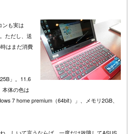
コンも実は
込。ただし、送
の時はまだ消費
5B」。11.6
、本体の色は
7 home premium（64bit）」、メモリ2GB、
ね。しいて言うならば、一度だけ故障してASUS