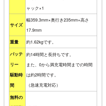
ャック×1
幅359.3mm×奥行き235mm×高さ
サイズ
17.9mm
約1.62kgです。
重量
バッテ
約14時間と長持ちです。
リー
また、0から満充電時間までの時間
は約2時間です。
駆動時
（急速充電対応）
間
無料の