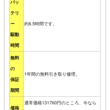
バッ
テリ
約6.5時間です。
ー
駆動
時間
無料
の
1年間の無料引き取り修理。
保証
期間
通常価格131760円のところ、今なら
価格