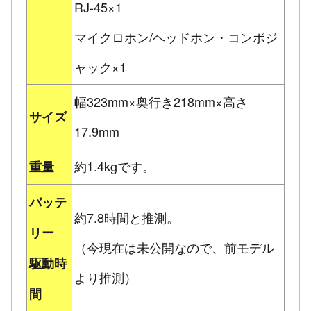
RJ-45×1
マイクロホン/ヘッドホン・コンボジ
ャック×1
幅323mm×奥行き218mm×高さ
サイズ
17.9mm
約1.4kgです。
重量
バッテ
約7.8時間と推測。
リー
（今現在は未公開なので、前モデル
駆動時
より推測）
間