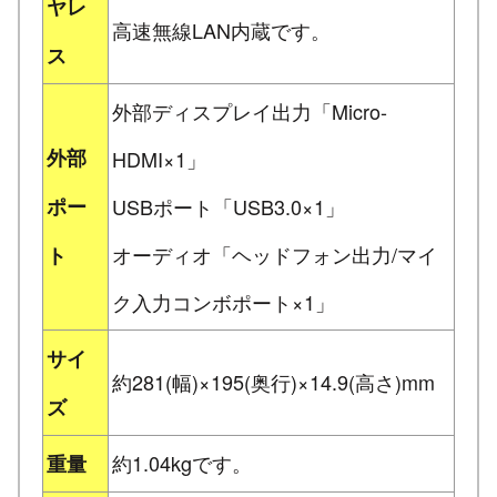
ヤレ
高速無線LAN内蔵です。
ス
外部ディスプレイ出力「Micro-
外部
HDMI×1」
ポー
USBポート「USB3.0×1」
オーディオ「ヘッドフォン出力/マイ
ト
ク入力コンボポート×1」
サイ
約281(幅)×195(奥行)×14.9(高さ)mm
ズ
約1.04kgです。
重量