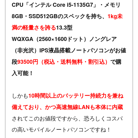
CPU「インテル Core i5-1135G7」・メモリ
8GB・SSD512GBのスペックを持ち、
1kg未
満の軽量さを誇る
13.3型
WQXGA（2560×1600ドット）ノングレア
（非光沢）IPS液晶搭載ノートパソコンがお値
段
93500円（税込・送料無料・割引込）
で購
入可能！
しかも
10時間以上のバッテリー持続力を兼ね
備えており、かつ高速無線LANも本体に内蔵
されてこのお値段ですから、恐ろしくコスパ
の高いモバイルノートパソコンですね！