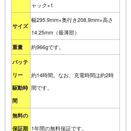
ャック×1
幅295.9mm×奥行き208.9mm×高さ
サイズ
14.25mm（最薄部）
約966gです。
重量
バッテ
リー
約14時間。なお、充電時間は約2時
間です。
駆動時
間
無料の
1年間の無料保証です。
保証期