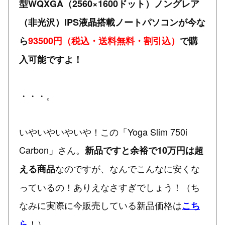
型WQXGA（2560×1600ドット）ノングレア
（非光沢）IPS液晶搭載ノートパソコンが今な
ら
93500円（税込・送料無料・割引込）
で購
入可能ですよ！
・・・。
いやいやいやいや！この「Yoga Slim 750i
Carbon」さん。
新品ですと余裕で10万円は超
なのですが、なんでこんなに安くな
える商品
っているの！ありえなさすぎでしょう！（ち
なみに実際に今販売している新品価格は
こち
！）
ら