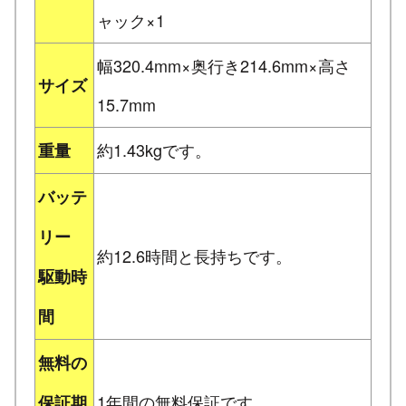
ャック×1
幅320.4mm×奥行き214.6mm×高さ
サイズ
15.7mm
約1.43kgです。
重量
バッテ
リー
約12.6時間と長持ちです。
駆動時
間
無料の
1年間の無料保証です。
保証期