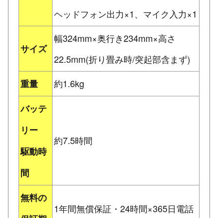
ヘッドフォン出力×1、マイク入力×1
幅324mm×奥行き234mm×高さ
サイズ
22.5mm(折り畳み時/突起部含まず)
約1.6kg
重量
バッテ
リー
約7.5時間
駆動時
間
無料の
1年間無償保証・24時間×365日電話