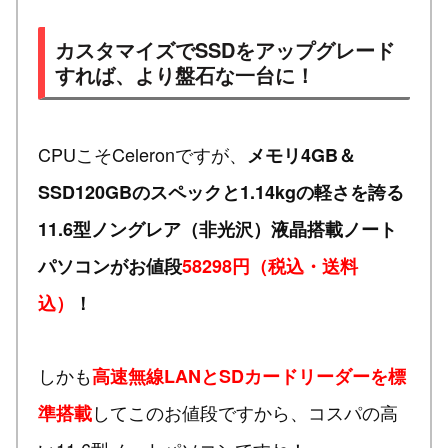
カスタマイズでSSDをアップグレード
すれば、より盤石な一台に！
CPUこそCeleronですが、
メモリ4GB＆
SSD120GBのスペックと1.14kgの軽さを誇る
11.6型ノングレア（非光沢）液晶搭載ノート
パソコンがお値段
58298円（税込・送料
込）
！
しかも
高速無線LANとSDカードリーダーを標
してこのお値段ですから、コスパの高
準搭載