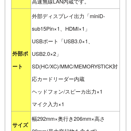
高速無線LAN内蔵です。
外部ディスプレイ出力「miniD-
sub15Pin×1、HDMI×1」
USBポート「USB3.0×1、
外部ポ
USB2.0×2」
SD(HC/XC)/MMC/MEMORYSTICK対
ート
応カードリーダー内蔵
ヘッドフォン/スピーカ出力×1
マイク入力×1
幅292mm×奥行き206mm×高さ
サイズ
28mm(最大突起物を含まず)