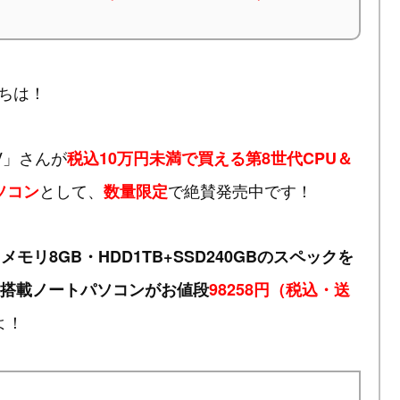
ちは！
SV」さんが
税込10万円未満で買える第8世代CPU＆
として、
で絶賛発売中です！
パソコン
数量限定
」・メモリ8GB・HDD1TB+SSD240GBのスペックを
晶搭載ノートパソコンがお値段
98258円（税込・送
よ！