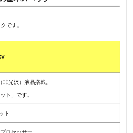
ペックです。
SV
ア（非光沢）液晶搭載。
0ドット」です。
ビット
0U プロセッサー