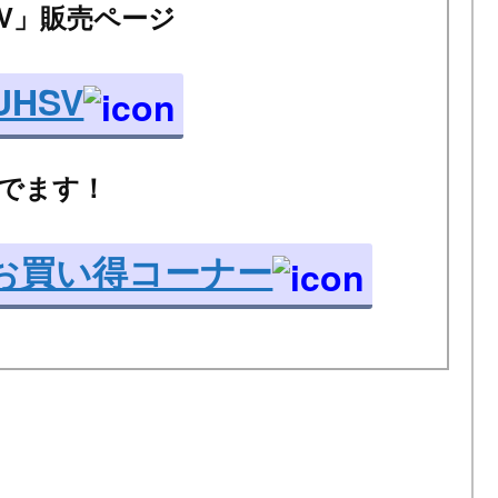
UHSV」販売ページ
-UHSV
でます！
お買い得コーナー