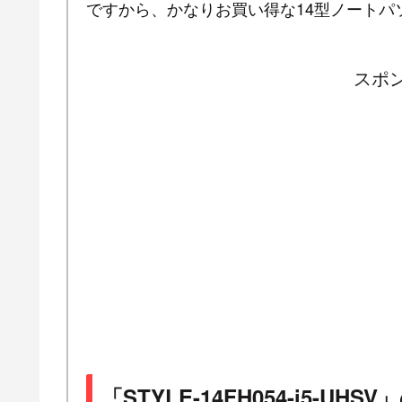
ですから、かなりお買い得な14型ノートパ
スポ
「STYLE-14FH054-i5-U