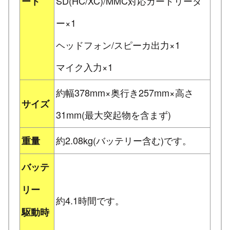
SD(HC/XC)/MMC対応カードリーダ
ート
ー×1
ヘッドフォン/スピーカ出力×1
マイク入力×1
約幅378mm×奥行き257mm×高さ
サイズ
31mm(最大突起物を含まず)
約2.08kg(バッテリー含む)です。
重量
バッテ
リー
約4.1時間です。
駆動時