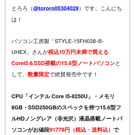
とろろ（
）です。こんにち
@tororo05304029
は！
パソコン工房製「STYLE-15FH038-i5-
UHEX」さんが
税込10万円未満で買える
と
Corei5＆SSD搭載の15.6型ノートパソコン
して、
で絶賛発売中です！
数量限定
CPU「インテル Core i5-8250U」・メモリ
8GB・SSD250GBのスペックを持つ15.6型フ
ルHDノングレア（非光沢）液晶搭載ノートパ
ソコンがお値段
91778円（税込・送料込）
で