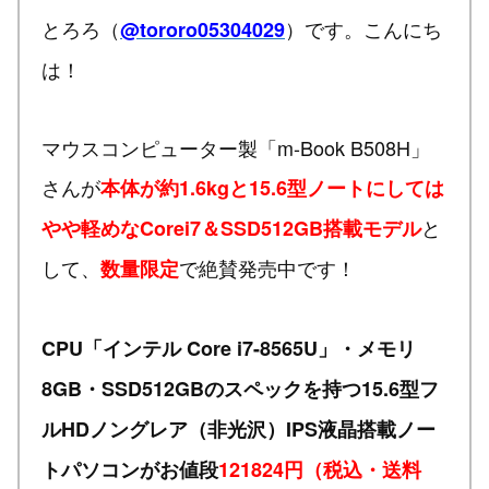
とろろ（
）です。こんにち
@tororo05304029
は！
マウスコンピューター製「m-Book B508H」
さんが
本体が約1.6kgと15.6型ノートにしては
と
やや軽めなCorei7＆SSD512GB搭載モデル
して、
で絶賛発売中です！
数量限定
CPU「インテル Core i7-8565U」・メモリ
8GB・SSD512GBのスペックを持つ15.6型フ
ルHDノングレア（非光沢）IPS液晶搭載ノー
トパソコンがお値段
121824円（税込・送料