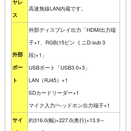
ヤレ
高速無線LAN内蔵です。
ス
外部ディスプレイ出力「HDMI出力端
子×1、RGB(15ピン ミニD-sub 3
外部
段)×1」
ポー
USBポート「USB3.0×3」
LAN（RJ45）×1
ト
SDカードリーダー×1
マイク入力/ヘッドホン出力端子×1
サイ
約316.0(幅)×227.0(奥行)×13.9～