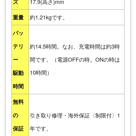
17.9(高さ)mm
ズ
約1.21kgです。
重量
バッ
テリ
約14.5時間。なお、充電時間は約3時
間です。（電源OFFの時。ONの時は
ー
10時間）
駆動
時間
無料
の
引き取り修理・海外保証〈制限付〉1
年です。
保証