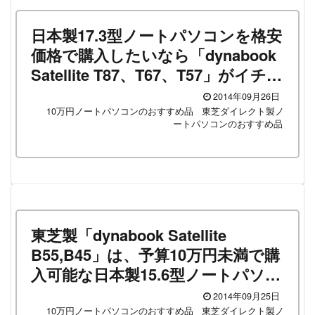
日本製17.3型ノートパソコンを格安
価格で購入したいなら「dynabook
Satellite T87、T67、T57」がイチオ
シ！予算9万円未満（会員価格後）
2014年09月26日
で素晴らしくハイスペックなノー
10万円ノートパソコンのおすすめ品
東芝ダイレクト製ノ
ートパソコンのおすすめ品
トパソコンがゲット出来ますよ！
東芝製「dynabook Satellite
B55,B45」は、予算10万円未満で購
入可能な日本製15.6型ノートパソコ
ンの中では最強だった件！（会員価
2014年09月25日
格後の場合のお話ですが）
10万円ノートパソコンのおすすめ品
東芝ダイレクト製ノ