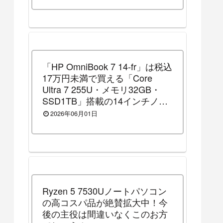
「HP OmniBook 7 14-fr」は税込
17万円未満で買える「Core
Ultra 7 255U・メモリ32GB・
SSD1TB」搭載の14インチノー
トパソコンです！（2026年8月3
2026年06月01日
日（月）13時まで割引セール
中）
Ryzen 5 7530Uノートパソコン
の高コスパ品が絶賛拡大中！今
後の主役は間違いなくこのお方