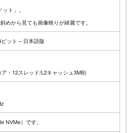
0ドット」。
、斜めから見ても画像映りが綺麗です。
e 64ビット – 日本語版
z/6コア・12スレッド/L2キャッシュ3MB)
Hz
CIe NVMe）です。