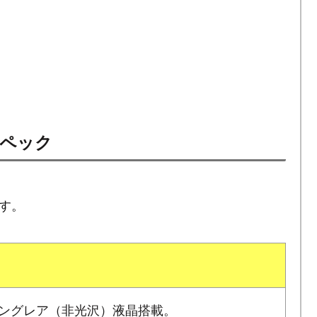
本スペック
です。
Dノングレア（非光沢）液晶搭載。