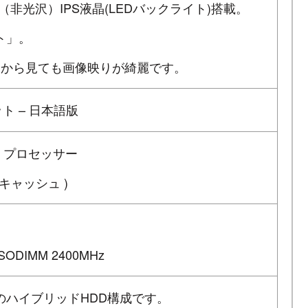
ア（非光沢）IPS液晶(LEDバックライト)搭載。
ット」。
めから見ても画像映りが綺麗です。
ビット – 日本語版
0HQ プロセッサー
6MBキャッシュ )
SODIMM 2400MHz
8GBのハイブリッドHDD構成です。