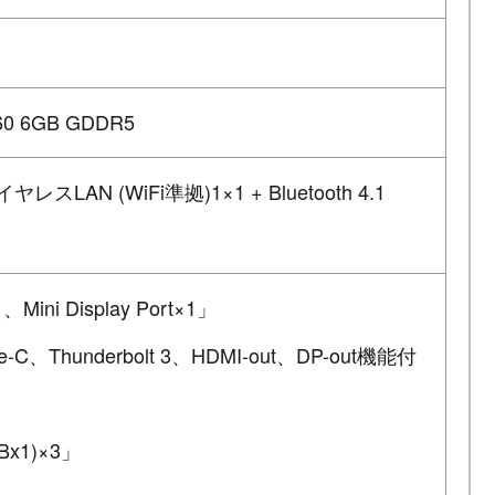
060 6GB GDDR5
 ワイヤレスLAN (WiFi準拠)1×1 + Bluetooth 4.1
i Display Port×1」
-C、Thunderbolt 3、HDMI-out、DP-out機能付
Bx1)×3」