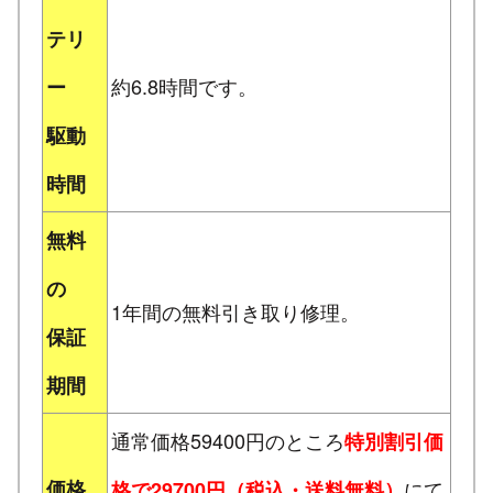
テリ
約6.8時間です。
ー
駆動
時間
無料
の
1年間の無料引き取り修理。
保証
期間
通常価格59400円のところ
特別割引価
価格
にて
格で29700円（税込・送料無料）