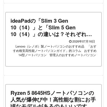
ideaPadの「Slim 3 Gen
10（14）」と「Slim 5 Gen
10（14）」の違いは？それぞれの
特徴と違い及び「どちらがおすす
2026年07月16日
めか？」について語ってみまし
Lenovo（レノボ）製ノートパソコンのおすすめ品
「おす
すめ格安高性能ノートパソコンガイド」的コラム
おすすめ
た！
14型ノートパソコン
管理人のおすすめノートパソコン
Ryzen 5 8645HSノートパソコンの
人気が爆伸び中！高性能な割にお手
頃なモデルがあるのもいいです