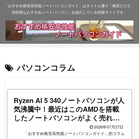
「おすすめ格安高性能ノートパソコンガイド」はタイトル通り「格安だけど、
高性能なおすすめノートパソコン」を紹介している情報サイトです。
パソコンコラム
Ryzen AI 5 340ノートパソコンが人
気沸騰中！最近はこのAMDを搭載
したノートパソコンがよく売れて
ますね！
2026年07月27日
「おすすめ格安高性能ノートパソコンガイド」的コラム