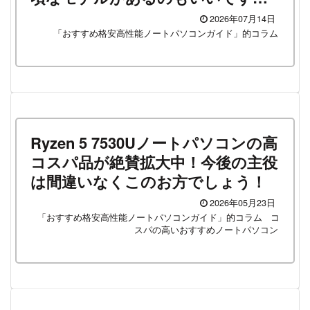
ね！
2026年07月14日
「おすすめ格安高性能ノートパソコンガイド」的コラム
Ryzen 5 7530Uノートパソコンの高
コスパ品が絶賛拡大中！今後の主役
は間違いなくこのお方でしょう！
2026年05月23日
「おすすめ格安高性能ノートパソコンガイド」的コラム
コ
スパの高いおすすめノートパソコン