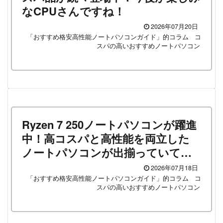
なCPUさんですね！
2026年07月20日
「おすすめ格安高性能ノートパソコンガイド」的コラム
コ
スパの高いおすすめノートパソコン
Ryzen 7 250ノートパソコンが躍進
中！高コスパと高性能を両立した
ノートパソコンが出揃っていて、
いい感じですね！
2026年07月18日
「おすすめ格安高性能ノートパソコンガイド」的コラム
コ
スパの高いおすすめノートパソコン