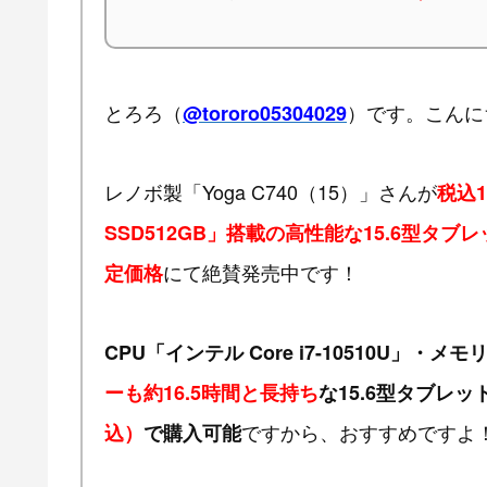
とろろ（
）です。こんに
@tororo05304029
レノボ製「Yoga C740（15）」さんが
税込1
SSD512GB」搭載の高性能な15.6型タブレ
にて絶賛発売中です！
定価格
CPU「インテル Core i7-10510U」・メ
ーも約16.5時間と長持ち
な15.6型タブレッ
ですから、おすすめですよ
込）
で購入可能