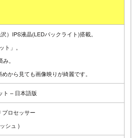
光沢）IPS液晶(LEDバックライト)搭載。
ドット」。
済み。
、斜めから見ても画像映りが綺麗です。
4ビット – 日本語版
10U プロセッサー
ャッシュ )