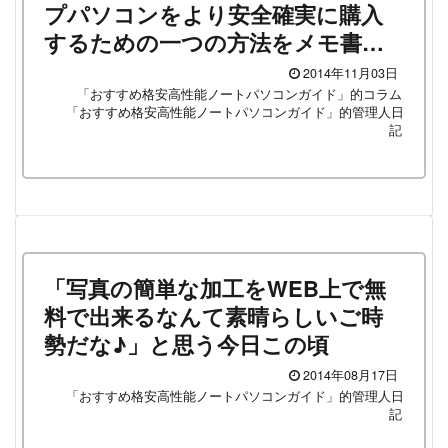
プパソコンをより安全確実に購入
するための一つの方法をメモ書き
として残しておきます。（やりた
2014年11月03日
いオンラインゲームが決まってい
「おすすめ格安高性能ノートパソコンガイド」的コラム
「おすすめ格安高性能ノートパソコンガイド」的管理人日
る人向け）
記
「写真の簡単な加工をWEB上で無
料で出来るなんて素晴らしいご時
勢だな♪」と思う今日この頃
2014年08月17日
「おすすめ格安高性能ノートパソコンガイド」的管理人日
記