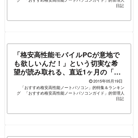
グ
「おすすめ格安高性能ノートパソコンガイド」的管理人
日記
「格安高性能モバイルPCが意地で
も欲しいんだ！」という切実な希
望が読み取れる、直近1ヶ月の「高
性能＆格安モバイルノートPCガイ
2015年05月19日
ド」人気ページランキングTOP5！
「おすすめ格安高性能ノートパソコン」的特集＆ランキン
グ
「おすすめ格安高性能ノートパソコンガイド」的管理人
日記