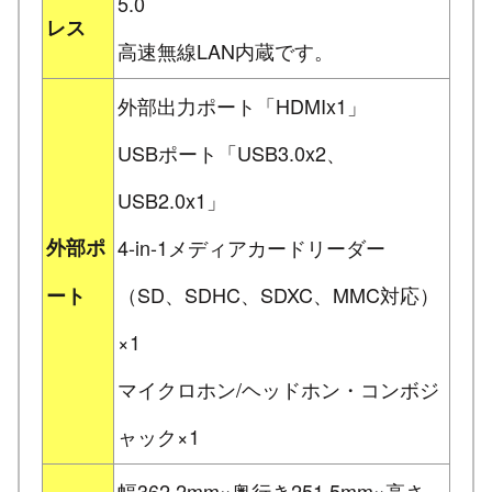
5.0
レス
高速無線LAN内蔵です。
外部出力ポート「HDMIx1」
USBポート「USB3.0x2、
USB2.0x1」
外部ポ
4-in-1メディアカードリーダー
（SD、SDHC、SDXC、MMC対応）
ート
×1
マイクロホン/ヘッドホン・コンボジ
ャック×1
幅362.2mm×奥行き251.5mm×高さ