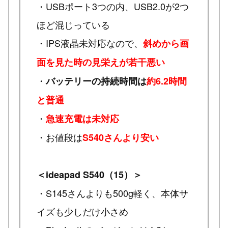
・USBポート3つの内、USB2.0が2つ
ほど混じっている
・IPS液晶未対応なので、
斜めから画
面を見た時の見栄えが若干悪い
・
バッテリーの持続時間は
約6.2時間
と普通
・
急速充電は未対応
・お値段は
S540さんより安い
＜ideapad S540（15）＞
・S145さんよりも500g軽く、本体サ
イズも少しだけ小さめ