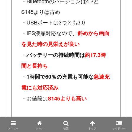
・Bluetoothのバージョンは4.2と
S145よりは古め
・USBポートは3つとも3.0
・IPS液晶対応なので、
斜めから画面
を見た時の見栄えが良い
・
バッテリーの持続時間は
約17.3時
間と長持ち
・
1時間で80％の充電も可能な
急速充
電にも対応済み
・お値段は
S145よりも高い
メニュー
ホーム
検索
トップ
サイドバー