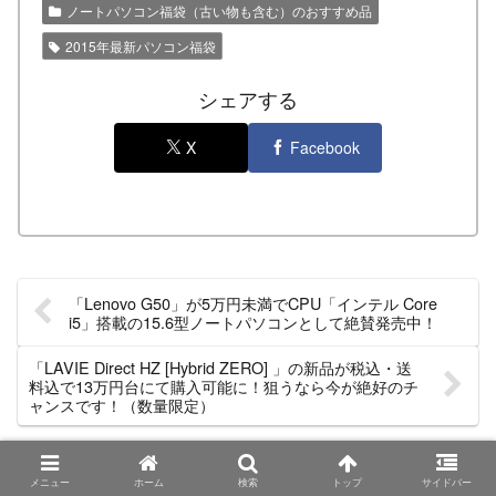
ノートパソコン福袋（古い物も含む）のおすすめ品
2015年最新パソコン福袋
シェアする
X
Facebook
「Lenovo G50」が5万円未満でCPU「インテル Core
i5」搭載の15.6型ノートパソコンとして絶賛発売中！
「LAVIE Direct HZ [Hybrid ZERO] 」の新品が税込・送
料込で13万円台にて購入可能に！狙うなら今が絶好のチ
ャンスです！（数量限定）
ホーム
5万円ノートパソコンのおすすめ品
メニュー
ホーム
検索
トップ
サイドバー