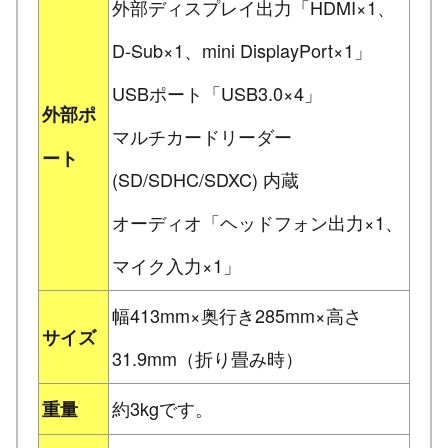
外部ディスプレイ出力「HDMI×1、
D-Sub×1、mini DisplayPort×1」
USBポート「USB3.0×4」
外部ポ
マルチカードリーダー
ート
(SD/SDHC/SDXC) 内蔵
オーディオ「ヘッドフォン出力×1、
マイク入力×1」
幅413mm×奥行き285mm×高さ
サイズ
31.9mm（折り畳み時）
約3kgです。
重量