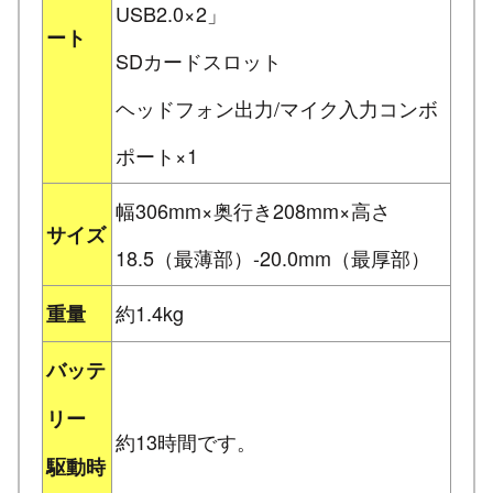
USB2.0×2」
ート
SDカードスロット
ヘッドフォン出力/マイク入力コンボ
ポート×1
幅306mm×奥行き208mm×高さ
サイズ
18.5（最薄部）-20.0mm（最厚部）
約1.4kg
重量
バッテ
リー
約13時間です。
駆動時