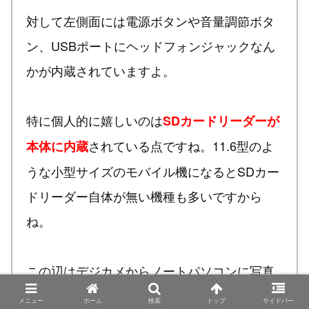
対して左側面には電源ボタンや音量調節ボタ
ン、USBポートにヘッドフォンジャックなん
かが内蔵されていますよ。
特に個人的に嬉しいのは
SDカードリーダーが
されている点ですね。11.6型のよ
本体に内蔵
うな小型サイズのモバイル機になるとSDカー
ドリーダー自体が無い機種も多いですから
ね。
この辺はデジカメからノートパソコンに写真
を取り込む機会の多い自分にとっては地味に
メニュー
ホーム
検索
トップ
サイドバー