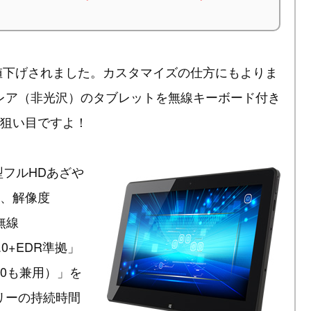
値下げされました。カスタマイズの仕方にもよりま
ングレア（非光沢）のタブレットを無線キーボード付き
た狙い目ですよ！
.6型フルHDあざや
式、解像度
無線
 4.0+EDR準拠」
2.0も兼用）」を
リーの持続時間