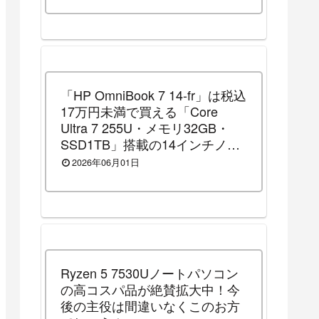
「HP OmniBook 7 14-fr」は税込
17万円未満で買える「Core
Ultra 7 255U・メモリ32GB・
SSD1TB」搭載の14インチノー
トパソコンです！（2026年8月3
2026年06月01日
日（月）13時まで割引セール
中）
Ryzen 5 7530Uノートパソコン
の高コスパ品が絶賛拡大中！今
後の主役は間違いなくこのお方