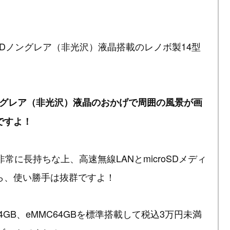
ok」はフルHDノングレア（非光沢）液晶搭載のレノボ製14型
ングレア（非光沢）液晶のおかげで周囲の風景が画
ですよ！
常に長持ちな上、高速無線LANとmicroSDメディ
ら、使い勝手は抜群ですよ！
モリ4GB、eMMC64GBを標準搭載して税込3万円未満