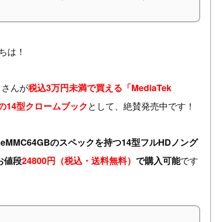
ちは！
ok」さんが
税込3万円未満で買える「MediaTek
として、絶賛発売中です！
搭載の14型クロームブック
GB・eMMC64GBのスペックを持つ14型フルHDノング
です
お値段
24800円（税込・送料無料）
で購入可能