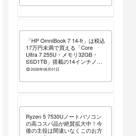
「HP OmniBook 7 14-fr」は税込
17万円未満で買える「Core
Ultra 7 255U・メモリ32GB・
SSD1TB」搭載の14インチノー
トパソコンです！（2026年8月3
2026年06月01日
日（月）13時まで割引セール
中）
Ryzen 5 7530Uノートパソコン
の高コスパ品が絶賛拡大中！今
後の主役は間違いなくこのお方