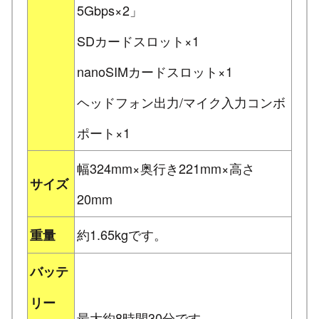
5Gbps×2」
SDカードスロット×1
nanoSIMカードスロット×1
ヘッドフォン出力/マイク入力コンボ
ポート×1
幅324mm×奥行き221mm×高さ
サイズ
20mm
約1.65kgです。
重量
バッテ
リー
最大約8時間30分です。