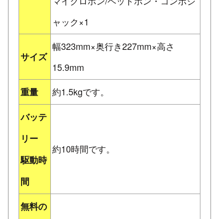
マイクロホン/ヘッドホン・コンボジ
ャック×1
幅323mm×奥行き227mm×高さ
サイズ
15.9mm
約1.5kgです。
重量
バッテ
リー
約10時間です。
駆動時
間
無料の