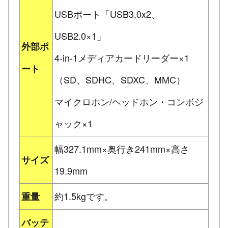
USBポート「USB3.0x2、
USB2.0×1」
外部ポ
4-in-1メディアカードリーダー×1
ート
（SD、SDHC、SDXC、MMC）
マイクロホン/ヘッドホン・コンボジ
ャック×1
幅327.1mm×奥行き241mm×高さ
サイズ
19.9mm
約1.5kgです。
重量
バッテ