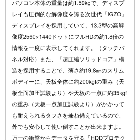
パソコン本体の重量は約1.59kgで、ディスプ
レイも圧倒的な解像度を誇る次世代「IGZO」
ディスプレイを採用していて、13.3型の高解
像度2560×1440ドットにフルHDの約1.8倍の
情報を一度に表示してくれます。（タッチパ
ネル対応）また、「超圧縮ソリッドコア」構
造を採用することで、薄さ約19.8㎜のスリム
ボディーに、天板全体に約200kgfの重み（天
板全面加圧試験より）や天板の一点に約35kgf
の重み（天板一点加圧試験より）がかかって
も耐えられるタフさを兼ね備えているので、
外でも安心して使い倒すことが出来ますよ。
万一の衝撃からデータを守る「HDDプロテク