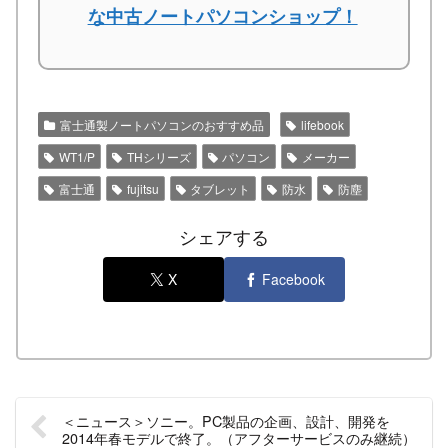
な中古ノートパソコンショップ！
富士通製ノートパソコンのおすすめ品
lifebook
WT1/P
THシリーズ
パソコン
メーカー
富士通
fujitsu
タブレット
防水
防塵
シェアする
X
Facebook
＜ニュース＞ソニー。PC製品の企画、設計、開発を
2014年春モデルで終了。（アフターサービスのみ継続）